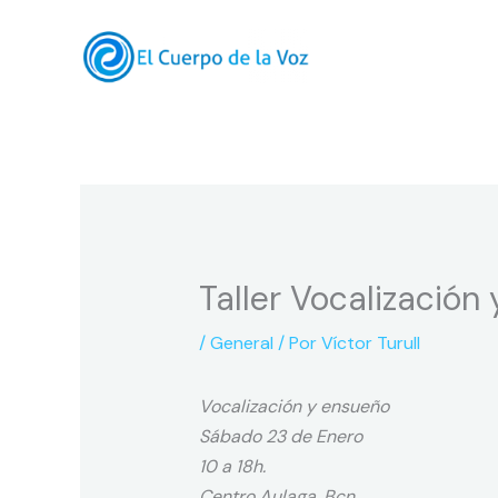
Ir
al
contenido
Taller Vocalización
/
General
/ Por
Víctor Turull
Vocalización y ensueño
Sábado 23 de Enero
10 a 18h.
Centro Aulaga. Bcn