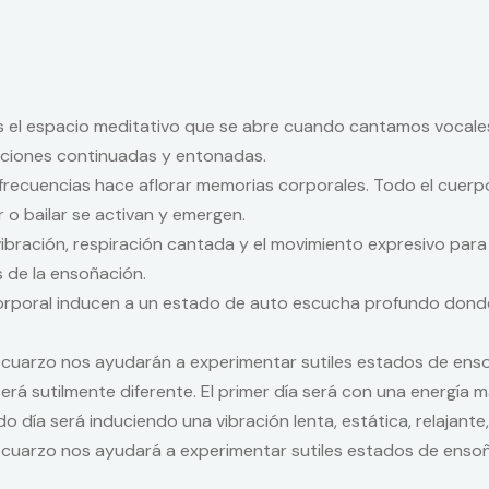
 el espacio meditativo que se abre cuando cantamos vocales. 
aciones continuadas y entonadas.
 frecuencias hace aflorar memorias corporales. Todo el cuerp
r o bailar se activan y emergen.
vibración, respiración cantada y el movimiento expresivo para 
s de la ensoñación.
corporal inducen a un estado de auto escucha profundo donde 
e cuarzo nos ayudarán a experimentar sutiles estados de ens
erá sutilmente diferente. El primer día será con una energía m
ndo día será induciendo una vibración lenta, estática, relajan
e cuarzo nos ayudará a experimentar sutiles estados de ensoñ