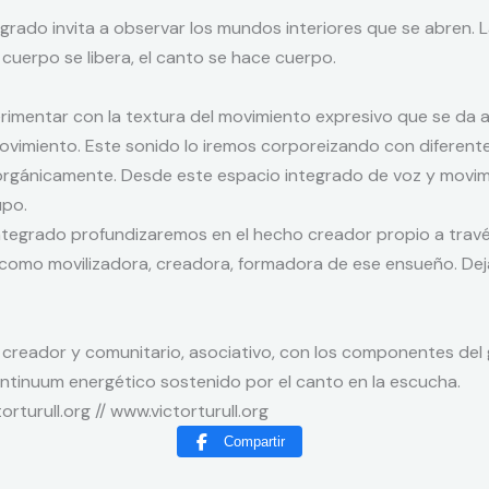
grado invita a observar los mundos interiores que se abren. 
el cuerpo se libera, el canto se hace cuerpo.
mentar con la textura del movimiento expresivo que se da a 
 movimiento. Este sonido lo iremos corporeizando con diferen
orgánicamente. Desde este espacio integrado de voz y movi
up
o.
tegrado profundizaremos en el hecho creador propio a través de
z como movilizadora, creadora, formadora de ese ensueño. D
creador y comunitario, asociativo, con los componentes del
tinuum energético sostenido por el canto en la escucha.
rturull.org // www.victorturull.org
Compartir