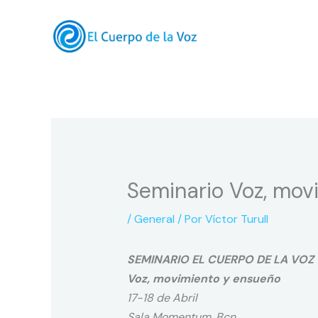
Ir
al
contenido
Seminario Voz, mov
/
General
/ Por
Víctor Turull
SEMINARIO EL CUERPO DE LA VO
Voz, movimiento y ensueño
17-18 de Abril
Sala Momentum. Bcn.