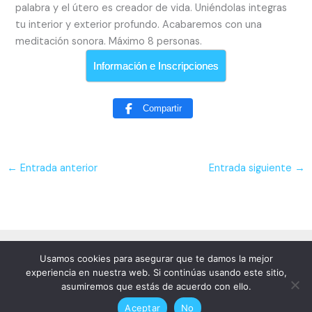
palabra y el útero es creador de vida. Uniéndolas integras
tu interior y exterior profundo. Acabaremos con una
meditación sonora. Máximo 8 personas.
Información e Inscripciones
Compartir
←
Entrada anterior
Entrada siguiente
→
© 2014-2026 Víctor Turull
Usamos cookies para asegurar que te damos la mejor
Todos los derechos reservados
experiencia en nuestra web. Si continúas usando este sitio,
asumiremos que estás de acuerdo con ello.
Facebook
Instagram
Aceptar
No