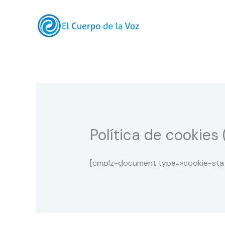
Ir
al
contenido
Política de cookies 
[cmplz-document type=»cookie-stat