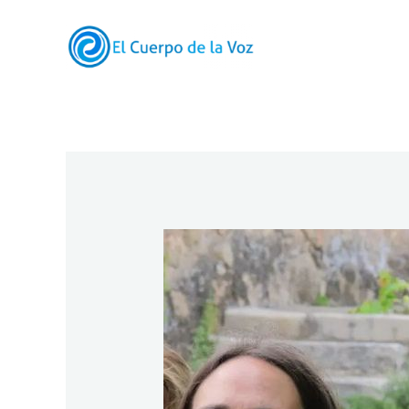
Ir
al
contenido